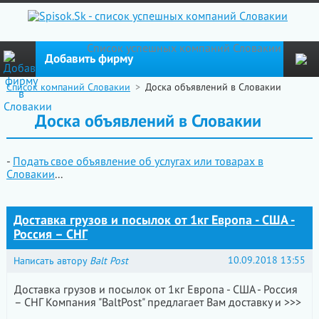
Cписок успешных компаний Словакии
Добавить фирму
Список компаний Словакии
>
Доска объявлений в Словакии
Доска объявлений в Словакии
-
Подать свое объявление об услугах или товарах в
Словакии
...
Доставка грузов и посылок от 1кг Европа - США -
Россия – СНГ
10.09.2018 13:55
Написать автору
Balt Post
Доставка грузов и посылок от 1кг Европа - США - Россия
– СНГ Компания "BaltPost" предлагает Вам доставку и >>>