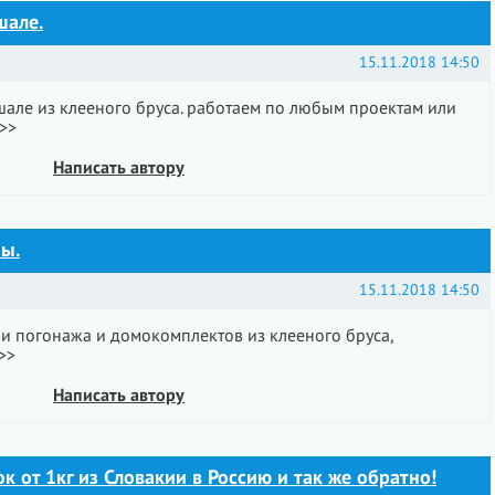
шале.
15.11.2018 14:50
ле из клееного бруса. работаем по любым проектам или
>>
Написать автору
ы.
15.11.2018 14:50
и погонажа и домокомплектов из клееного бруса,
>>
Написать автору
к от 1кг из Словакии в Россию и так же обратно!