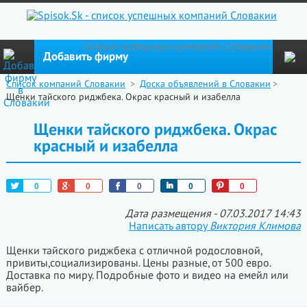
Cписок успешных компаний Словакии
Добавить фирму
Список компаний Словакии
>
Доска объявлений в Словакии
>
Щенки тайского риджбека. Окрас красный и изабелла
Щенки тайского риджбека. Окрас
красный и изабелла
Tweet
+1
Like
Share
Pin
0
0
0
0
0
Дата размещения - 07.03.2017 14:43
Написать автору
Виктория Климова
Щенки тайского риджбека с отличной родословной,
привиты,социализированы. Цены разные, от 500 евро.
Доставка по миру. Подробные фото и видео на емейл или
вайбер.