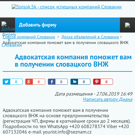
Cписок успешных компаний Словакии
Добавить фирму
Список компаний Словакии
>
Доска объявлений в Словакии
>
Адвокатская компания поможет вам в получении словацкого ВНЖ
Адвокатская компания поможет вам
в получении словацкого ВНЖ
Tweet
+1
Like
Share
Pin
0
0
0
0
0
Дата размещения - 27.06.2019 16:49
Написать автору
Диана
Адвокатская компания поможет вам в получении
словацкого ВНЖ на основе предпринимательства
(регистрация ЧП, фирмы в кратчайшие сроки до 2 месяцев).
Подробности по тел WhatsApp +420 608278374 Viber +420
607132046 e-mail yourist.info@seznam.cz