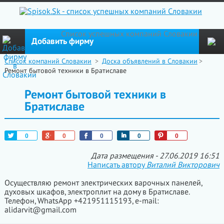
Cписок успешных компаний Словакии
Добавить фирму
Список компаний Словакии
>
Доска объявлений в Словакии
>
Ремонт бытовой техники в Братиславе
Ремонт бытовой техники в
Братиславе
Tweet
+1
Like
Share
Pin
0
0
0
0
0
Дата размещения - 27.06.2019 16:51
Написать автору
Виталий Викторович
Осуществляю ремонт электрических варочных панелей,
духовых шкафов, электроплит на дому в Братиславе.
Телефон, WhatsApp +421951115193, e-mail:
alidarvit@gmail.com